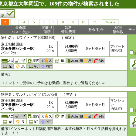
東京都立大学周辺で、105件の物件が検索されました
2
3
4
5
6
7
8
9
10
11
Next »
最寄駅
間取り
賃料
種別
敷金/礼金
チェ
バス・徒歩
面積
管理費等
築年数
物件名：ホワイトピア [60381760] （ 満室 ）
京王相模原線
1K
34,000円
アパート
京王多摩センター駅
0ヶ月/0ヶ月
20 ㎥
3,000円
1996/03
バス:12分
備考1
コメント：ご見学のご予約はお気軽に当社までご連絡ください♪
物件名：マルナカハイツ [7158754] （ 空き ）
京王相模原線
マンショ
1K
35,000円
京王多摩センター駅
0ヶ月/0ヶ月
ン
20 ㎥
3,000円
バス:8分
1981/03
備考1インターネット月額使用料無料・水道代無料・月々の生活費を抑えれま
すよ！！！