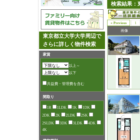
検索結果：
« Previous
1
画像
東京都立大学大学周辺で
さらに詳しく物件検索
家賃
以上～
以下
共益費・管理費を含む
間取り
1R
1LDK
1K
1DK
2DK
2K
2LDK
2SK
2SLDK
3DK
3LDK
4DK
4K