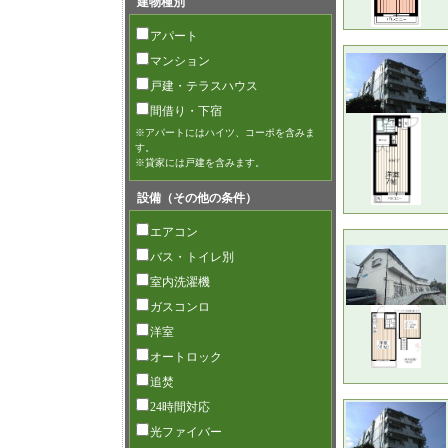
建物種別
アパート
マンション
戸建・テラスハウス
間借り・下宿
※アパートにはハイツ、コーポを含みま
す。
※貸家には戸建を含みます。
設備（その他の条件）
エアコン
バス・トイレ別
室内洗濯機
ガスコンロ
洋室
オートロック
追焚
24時間対応
光ファイバー