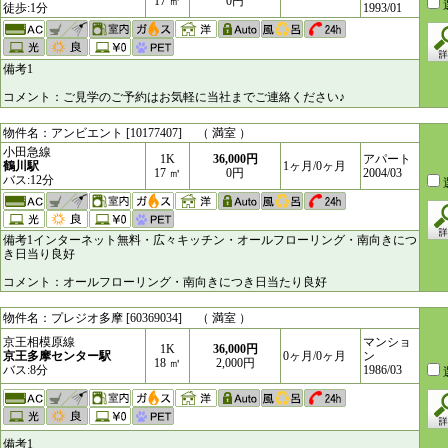
17 ㎥
0円
徒歩:1分
1993/01
備考1
コメント：ご見学のご予約はお気軽に当社までご連絡ください♪
物件名：アンビエント [10177407] （ 満室 ）
小田急線
1K
36,000円
アパート
鶴川駅
1ヶ月/0ヶ月
17 ㎥
0円
2004/03
バス:12分
備考1インターネット無料・広々キッチン・オールフローリング・南向きにつ
き日当り良好
コメント：オールフローリング・南向きにつき日当たり良好
物件名：プレジオ多摩 [60369034] （ 満室 ）
京王相模原線
マンショ
1K
36,000円
京王多摩センター駅
0ヶ月/0ヶ月
ン
18 ㎥
2,000円
バス:8分
1986/03
備考1