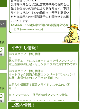
お問合せについて★
設備等不具合など当社営業時間外のお問合せ
先はお住まいの物件により異なります。下記
サイトよりお住まいの物件名・号室を選択い
ただき表示された電話番号にお問合せをお願
いいたします。
ック
TAMA-KUKAN(多摩空間)|24時間緊急対応サ
ービス (sakura-kanri.co.jp)
選択
イチ押し情報！
☆桜スタッフ一押し物件
☆
北八王子エリアにあるオートロック付マンション！
周辺企業様の社宅・セカンドハウスにおすすめです♪
☆桜スタッフ一押し物件☆
オートロック完備の鉄筋コンクリートマンション！
家具・家電付きの３万円台1Ｋ物件です！！！
☆新入生様限定！家賃スライドシステムのご案
内！！
選択
☆ インターネット使用料無料マンション特集
■ 明星大学日野校ｷｬﾝﾊﾟｽ協力ﾏﾝｼｮﾝのご案内
ご案内情報！