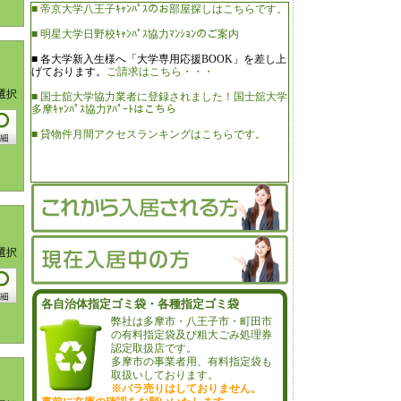
■ 帝京大学八王子ｷｬﾝﾊﾟｽのお部屋探しはこちらです。
■ 明星大学日野校ｷｬﾝﾊﾟｽ協力ﾏﾝｼｮﾝのご案内
■ 各大学新入生様へ「大学専用応援BOOK」を差し上
げております。
ご請求はこちら・・・
選択
■ 国士舘大学協力業者に登録されました！国士舘大学
多摩ｷｬﾝﾊﾟｽ協力ｱﾊﾟｰﾄはこちら
■ 貸物件月間アクセスランキングはこちらです。
選択
各自治体指定ゴミ袋・各種指定ゴミ袋
弊社は多摩市・八王子市・町田市
の有料指定袋及び粗大ごみ処理券
認定取扱店です。
多摩市の事業者用、有料指定袋も
取扱いしております。
※バラ売りはしておりません。