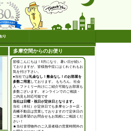
おり
多摩空間からのお便り
皆様こんにちは！8月になり、暑い日が続い
ておりますが、皆様熱中症にはくれぐれもお
気を付け下さい。
●当社では
礼金なし！敷金なし！のお部屋を
多数ご用意
しております。 もちろん、社会
人・ファミリー向けにご紹介可能なお部屋も
多数ございます。 オンラインでのご相談・
ご内見も対応可能です
当社は日曜・祝日が定休日となります。
当社（本社）が定休日でも多摩センター店・
高幡不動店は営業しておりますので定休日の
ご来店希望のお問合せもお気軽にご相談くだ
さい！
★当社管理物件のご入居者様の営業時間外の