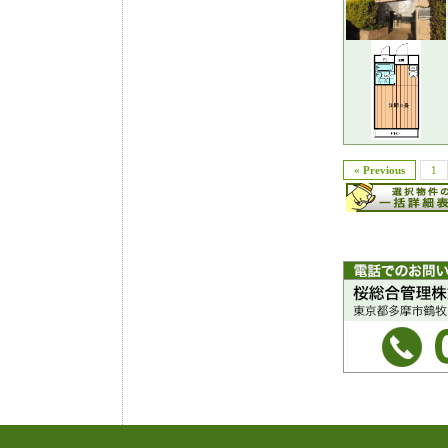
« Previous
1