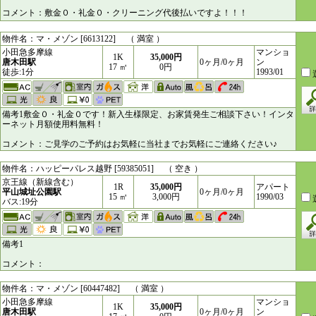
コメント：敷金０・礼金０・クリーニング代後払いですよ！！！
物件名：マ・メゾン [6613122] （ 満室 ）
小田急多摩線
マンショ
1K
35,000円
唐木田駅
0ヶ月/0ヶ月
ン
17 ㎥
0円
徒歩:1分
1993/01
備考1敷金０・礼金０です！新入生様限定、お家賃発生ご相談下さい！インタ
ーネット月額使用料無料！
コメント：ご見学のご予約はお気軽に当社までお気軽にご連絡ください♪
物件名：ハッピーパレス越野 [59385051] （ 空き ）
京王線（新線含む）
1R
35,000円
アパート
平山城址公園駅
0ヶ月/0ヶ月
15 ㎥
3,000円
1990/03
バス:19分
備考1
コメント：
物件名：マ・メゾン [60447482] （ 満室 ）
小田急多摩線
マンショ
1K
35,000円
唐木田駅
0ヶ月/0ヶ月
ン