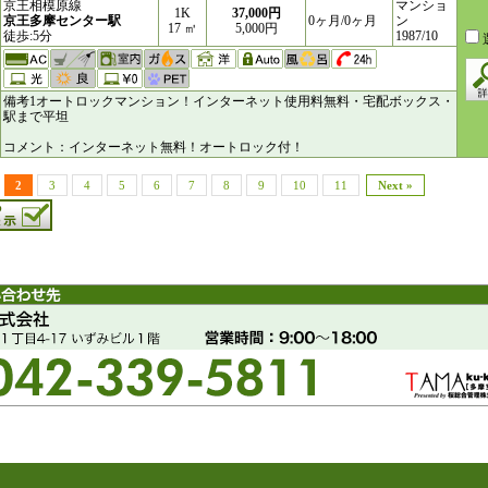
京王相模原線
マンショ
1K
37,000円
京王多摩センター駅
0ヶ月/0ヶ月
ン
17 ㎥
5,000円
徒歩:5分
1987/10
備考1オートロックマンション！インターネット使用料無料・宅配ボックス・
駅まで平坦
コメント：インターネット無料！オートロック付！
2
3
4
5
6
7
8
9
10
11
Next »