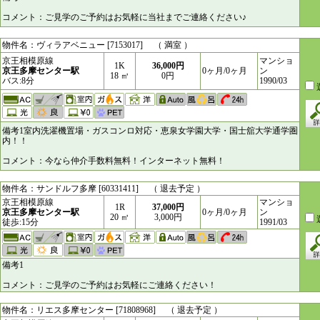
コメント：ご見学のご予約はお気軽に当社までご連絡ください♪
物件名：ヴィラアベニュー [7153017] （ 満室 ）
京王相模原線
マンショ
1K
36,000円
京王多摩センター駅
0ヶ月/0ヶ月
ン
18 ㎥
0円
バス:8分
1990/03
備考1室内洗濯機置場・ガスコンロ対応・恵泉女学園大学・国士舘大学通学圏
内！！
コメント：今なら仲介手数料無料！インターネット無料！
物件名：サンドルフ多摩 [60331411] （ 退去予定 ）
京王相模原線
マンショ
1R
37,000円
京王多摩センター駅
0ヶ月/0ヶ月
ン
20 ㎥
3,000円
徒歩:15分
1991/03
備考1
コメント：ご見学のご予約はお気軽にご連絡ください！
物件名：リエス多摩センター [71808968] （ 退去予定 ）