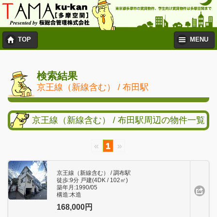
TOP
MENU
検索結果
京王線（新線含む） / 布田駅
京王線（新線含む） / 布田駅周辺の物件一覧
«
1
»
京王線（新線含む） / 調布駅
徒歩:9分 戸建(4DK / 102㎥)
築年月:1990/05
構造:木造
168,000円