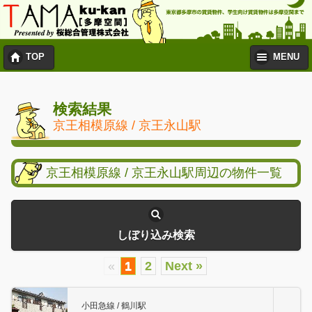
TOP
MENU
検索結果
京王相模原線 / 京王永山駅
京王相模原線 / 京王永山駅周辺の物件一覧
しぼり込み検索
«
1
2
Next »
小田急線 / 鶴川駅