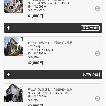
徒歩:15分 マンション(1K / 19㎥)
築年月:1993/04
構造:鉄筋コン
41,000円
設備その他
click to expand contents
京王線（新線含む） / 聖蹟桜ヶ丘駅
バス:22分
アパート(1K / 18㎥)
築年月:1997/04
構造:木造
42,000円
設備その他
click to expand contents
京王線（新線含む） / 聖蹟桜ヶ丘駅
徒歩:28分 アパート(1DK / 28㎥)
築年月:1980/04
構造:木造
42,000円