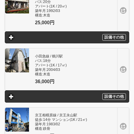
バス:20分
アパート(1K / 20㎥)
築年月:1992/03
構造:木造
25,000円
設備その他
click to expand contents
小田急線 / 鶴川駅
バス:18分
アパート(1K / 17㎥)
築年月:2004/03
構造:木造
36,000円
設備その他
click to expand contents
京王相模原線 / 京王永山駅
徒歩:14分 マンション(1K / 21㎥)
築年月:1983/02
構造:鉄骨