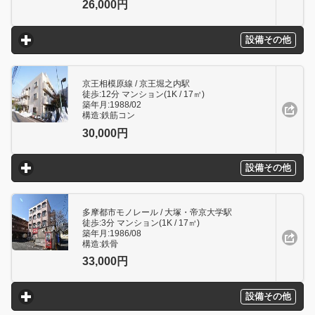
26,000円
設備その他
click to expand contents
京王相模原線 / 京王堀之内駅
徒歩:12分 マンション(1K / 17㎥)
築年月:1988/02
構造:鉄筋コン
30,000円
設備その他
click to expand contents
多摩都市モノレール / 大塚・帝京大学駅
徒歩:3分 マンション(1K / 17㎥)
築年月:1986/08
構造:鉄骨
33,000円
設備その他
click to expand contents