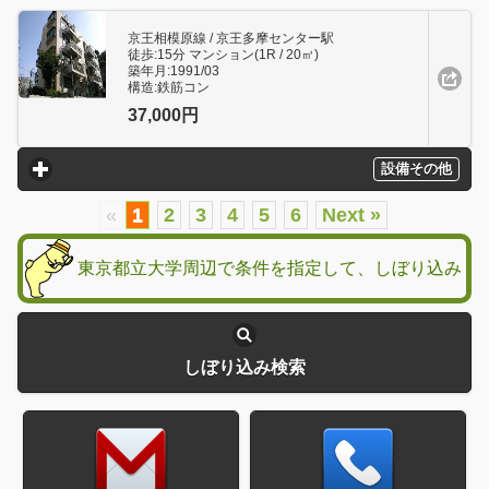
京王相模原線 / 京王多摩センター駅
徒歩:15分 マンション(1R / 20㎥)
築年月:1991/03
構造:鉄筋コン
37,000円
設備その他
click to expand contents
«
1
2
3
4
5
6
Next »
東京都立大学周辺で条件を指定して、しぼり込み
しぼり込み検索