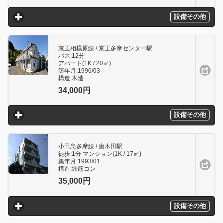
設備その他
click to expand contents
京王相模原線 / 京王多摩センター駅
バス:12分
アパート(1K / 20㎥)
築年月:1996/03
構造:木造
34,000円
設備その他
click to expand contents
小田急多摩線 / 唐木田駅
徒歩:1分 マンション(1K / 17㎥)
築年月:1993/01
構造:鉄筋コン
35,000円
設備その他
click to expand contents