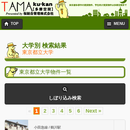
TOP
MENU
大学別 検索結果
東京都立大学
東京都立大学物件一覧
しぼり込み検索
«
1
2
3
4
5
6
Next »
小田急線 / 鶴川駅