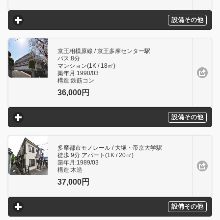
設備その他
click to expand contents
京王相模原線 / 京王多摩センター駅
バス:8分
マンション(1K / 18㎥)
築年月:1990/03
構造:鉄筋コン
36,000円
設備その他
click to expand contents
多摩都市モノレール / 大塚・帝京大学駅
徒歩:9分 アパート(1K / 20㎥)
築年月:1989/03
構造:木造
37,000円
設備その他
click to expand contents