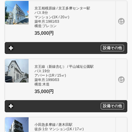
京王相模原線 / 京王多摩センター駅
バス:8分
マンション(1K / 20㎥)
築年月:1981/03
構造:プレコン
35,000円
設備その他
click to expand contents
京王線（新線含む） / 平山城址公園駅
バス:19分
アパート(1R / 15㎥)
築年月:1990/03
構造:木造
35,000円
設備その他
click to expand contents
小田急多摩線 / 唐木田駅
徒歩:1分 マンション(1K / 17㎥)