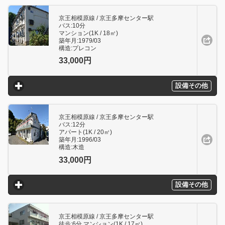
京王相模原線 / 京王多摩センター駅
バス:10分
マンション(1K / 18㎥)
築年月:1979/03
構造:プレコン
33,000円
設備その他
click to expand contents
京王相模原線 / 京王多摩センター駅
バス:12分
アパート(1K / 20㎥)
築年月:1996/03
構造:木造
33,000円
設備その他
click to expand contents
京王相模原線 / 京王多摩センター駅
徒歩:6分 マンション(1K / 17㎥)