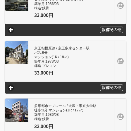
築年月:1986/03
構造:鉄骨
33,000円
設備その他
click to expand contents
京王相模原線 / 京王多摩センター駅
バス:9分
マンション(1K / 18㎥)
築年月:1978/03
構造:プレコン
33,000円
設備その他
click to expand contents
多摩都市モノレール / 大塚・帝京大学駅
徒歩:3分 マンション(1R / 17㎥)
築年月:1986/08
構造:鉄骨
33,000円