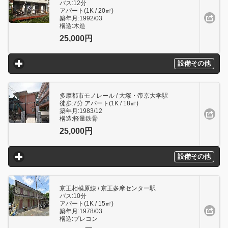
バス:12分
アパート(1K / 20㎥)
築年月:1992/03
構造:木造
25,000円
設備その他
click to expand contents
多摩都市モノレール / 大塚・帝京大学駅
徒歩:7分 アパート(1K / 18㎥)
築年月:1983/12
構造:軽量鉄骨
25,000円
設備その他
click to expand contents
京王相模原線 / 京王多摩センター駅
バス:10分
アパート(1K / 15㎥)
築年月:1978/03
構造:プレコン