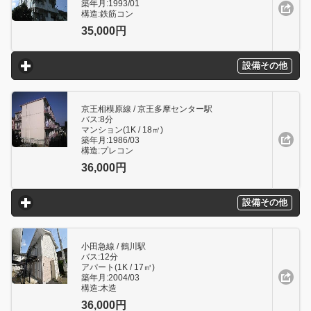
築年月:1993/01
構造:鉄筋コン
35,000円
設備その他
click to expand contents
京王相模原線 / 京王多摩センター駅
バス:8分
マンション(1K / 18㎥)
築年月:1986/03
構造:プレコン
36,000円
設備その他
click to expand contents
小田急線 / 鶴川駅
バス:12分
アパート(1K / 17㎥)
築年月:2004/03
構造:木造
36,000円