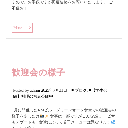
すので、お手数ですが再度連絡をお願いいたします。 ご
不便お […]
お
More ....
知
ら
せ
歓迎会の様子
Posted by
admin
2025年7月31日
■ ブログ
,
■【学生会
館】料理の写真公開中！
7月に開催したKMビル・グリーンオーク食堂での歓迎会の
様子を少しだけ
食事は一部ですがこんな感じ！ ピザ
もデザートも♪ 食堂によって若干メニューは異なります