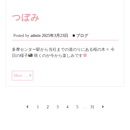
つぼみ
Posted by
admin
2025年3月23日
■ ブログ
多摩センター駅から当社までの道のりにある桜の木々 今
日の様子
咲くのが今から楽しみです
つ
More ....
ぼ
み
投
Previous
Next
1
2
3
4
5
…
31
稿
の