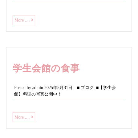
せ
お
More ....
知
ら
せ
学生会館の食事
Posted by
admin
2025年5月31日
■ ブログ
,
■【学生会
館】料理の写真公開中！
学
More ....
生
会
館