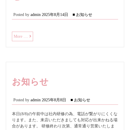
Posted by
admin
2025年8月14日
■ お知らせ
8
More ....
月
の
臨
時
休
業
日
お知らせ
の
お
知
Posted by
admin
2025年8月8日
■ お知らせ
ら
せ
本日(8/8)の午前中は社内研修の為、電話が繋がりにくくな
ります。また、来店いただきましても対応が出来かねる場
合があります。 研修終わり次第、通常通り営業いたしま