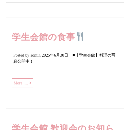
ら
せ
学生会館の食事
Posted by
admin
2025年6月30日
■【学生会館】料理の写
真公開中！
学
More ....
生
会
館
の
食
事
学生会館 歓迎会のお知ら