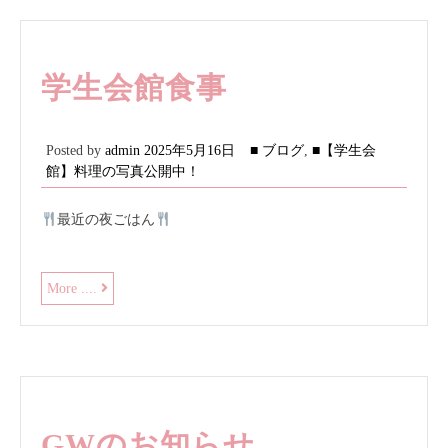
の
食
事
学生会館食事
Posted by
admin
2025年5月16日
■ ブログ
,
■【学生会
館】料理の写真公開中！
最近の夜ごはん
学
More ....
生
会
館
食
事
GWのお知らせ