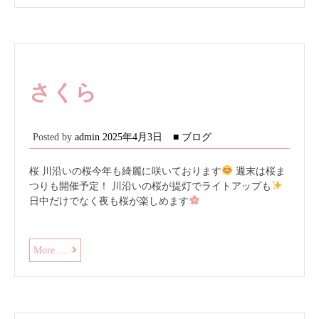
会
館
食
事
さくら
Posted by
admin
2025年4月3日
■ ブログ
桜 川沿いの桜今年も綺麗に咲いております
週末は桜ま
つりも開催予定！ 川沿いの桜が提灯でライトアップも
日中だけでなく夜も桜が楽しめます
さ
More ....
く
ら