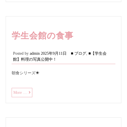
は…
学生会館の食事
Posted by
admin
2025年9月11日
■ ブログ
,
■【学生会
館】料理の写真公開中！
朝食シリーズ☀
学
More ....
生
会
館
の
食