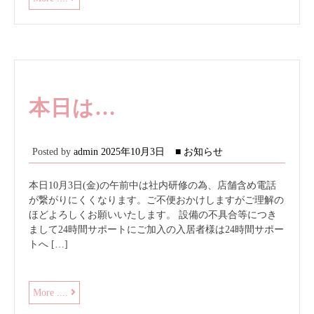
生
会
館
の
食
事
本日は…
Posted by
admin
2025年10月3日
■ お知らせ
本日10月3日(金)の午前中は社内研修の為、店舗含め電話
が繋がりにくくなります。ご不便おかけしますがご理解の
ほどよろしくお願いいたします。 設備の不具合等につき
まして24時間サポートにご加入の入居者様は24時間サポー
トへ […]
本
More ....
日