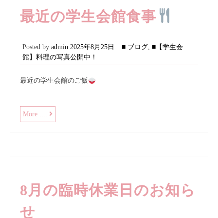
事
最近の学生会館食事
Posted by
admin
2025年8月25日
■ ブログ
,
■【学生会
館】料理の写真公開中！
最近の学生会館のご飯
最
More ....
近
の
学
生
会
館
食
8月の臨時休業日のお知ら
事
せ