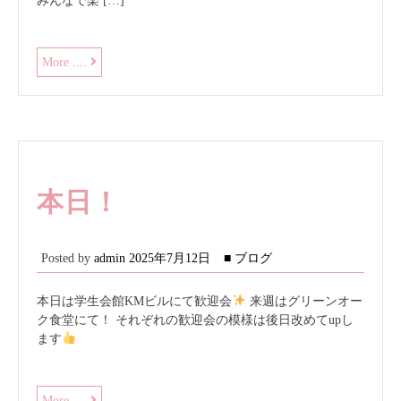
みんなで楽 […]
歓
More ....
迎
会
の
様
子
本日！
Posted by
admin
2025年7月12日
■ ブログ
本日は学生会館KMビルにて歓迎会
来週はグリーンオー
ク食堂にて！ それぞれの歓迎会の模様は後日改めてupし
ます
本
More ....