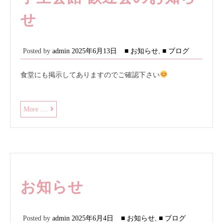
せ
Posted by
admin
2025年6月13日
■ お知らせ
,
■ ブログ
食堂にも掲示してありますのでご確認下さい
学
More ....
生
会
館
歓
迎
会
の
お知らせ
お
知
ら
Posted by
admin
2025年6月4日
■ お知らせ
,
■ ブログ