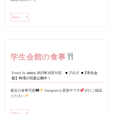
11
More ....
月
の
お
知
ら
せ
学生会館の食事
Posted by
admin
2025年10月31日
■ ブログ
,
■【学生会
館】料理の写真公開中！
最近の食事写真
Instagramも更新中です
ぜひご確認
ください
学
More ....