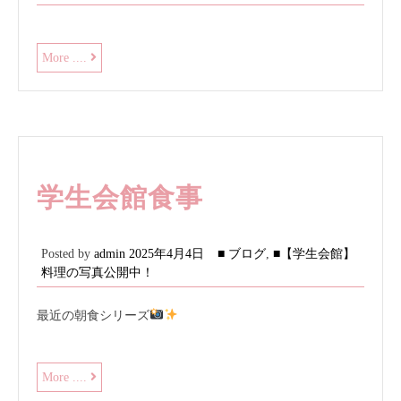
お
More ....
知
ら
せ
学生会館食事
Posted by
admin
2025年4月4日
■ ブログ
,
■【学生会館】
料理の写真公開中！
最近の朝食シリーズ
学
More ....
生