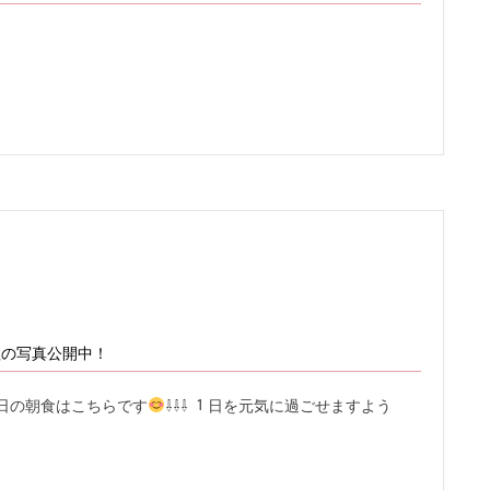
理の写真公開中！
日の朝食はこちらです
⇩⇩⇩ １日を元気に過ごせますよう