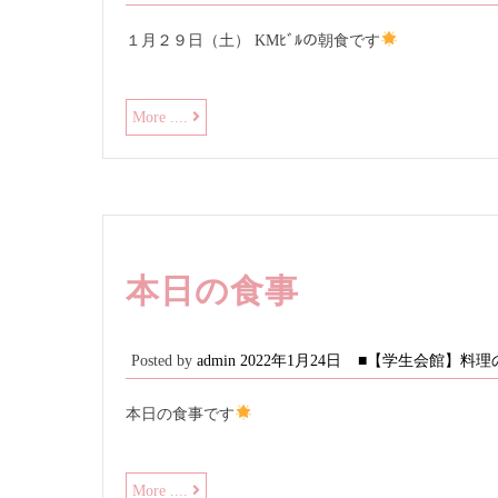
１月２９日（土） KMﾋﾞﾙの朝食です
朝
More ....
食
本日の食事
Posted by
admin
2022年1月24日
■【学生会館】料理
本日の食事です
本
More ....