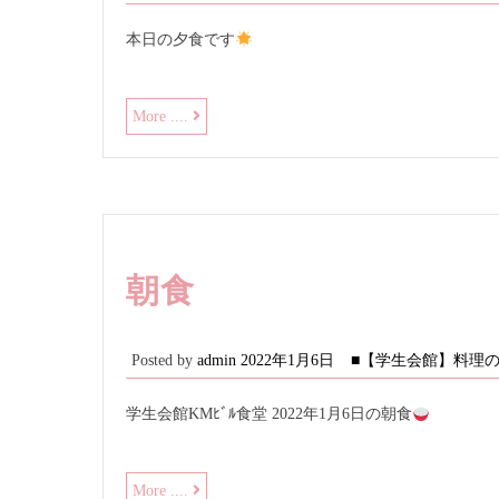
本日の夕食です
本
More ....
日
の
夕
食
朝食
Posted by
admin
2022年1月6日
■【学生会館】料理
学生会館KMﾋﾞﾙ食堂 2022年1月6日の朝食
朝
More ....