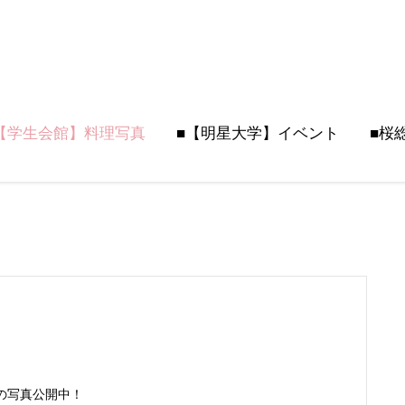
【学生会館】料理写真
■【明星大学】イベント
■桜
の写真公開中！