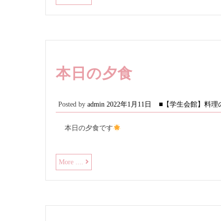
日
の
食
事
本日の夕食
Posted by
admin
2022年1月11日
■【学生会館】料理
本日の夕食です
本
More ....
日
の
夕
食