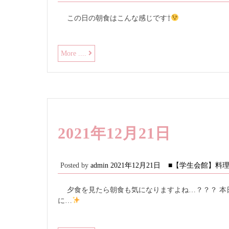
この日の朝食はこんな感じです⇧
と
More ....
あ
る
日
の
朝
食
2021年12月21日
Posted by
admin
2021年12月21日
■【学生会館】料
夕食を見たら朝食も気になりますよね…？？？ 本
に…