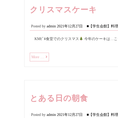
クリスマスケーキ
Posted by
admin
2021年12月27日
■【学生会館】料
KMﾋﾞﾙ食堂でのクリスマス
今年のケーキは…こ
ク
More ....
リ
ス
マ
ス
ケ
ー
キ
とある日の朝食
Posted by
admin
2021年12月27日
■【学生会館】料