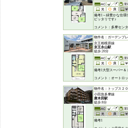
備考1～緑豊かな住環
ピッタリです♪
コメント：多摩セン
物件名：ガーデンプレイス
京王相模原線
京王永山駅
徒歩:20分
備考1大型スーパー＆
コメント：オートロ
物件名：トップス２０ [6
小田急多摩線
唐木田駅
徒歩:8分
備考1