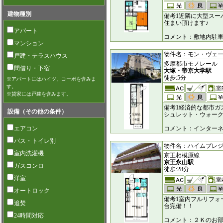
建物種別
備考1近隣に大型スー
住まい頂けます♪
アパート
コメント：敷地内駐
マンション
物件名：モン・ヴェール [
戸建・テラスハウス
多摩都市モノレール
間借り・下宿
大塚・帝京大学駅
徒歩:5分
※アパートにはハイツ、コーポを含みま
す。
※貸家には戸建を含みます。
備考1経済的な都市ガ
設備（その他の条件）
シュレット・ウォー
エアコン
コメント：インターネ
バス・トイレ別
物件名：ハイムプレジデン
室内洗濯機
京王相模原線
京王永山駅
ガスコンロ
徒歩:28分
洋室
オートロック
備考1室内フルリフォ
追焚
台完備！！
24時間対応
コメント：２Ｋのお