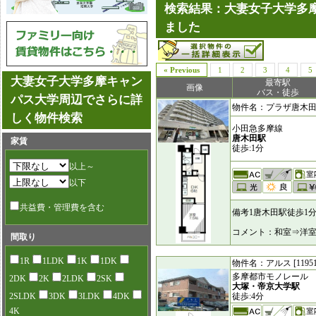
検索結果：大妻女子大学多摩
ました
« Previous
1
2
3
4
5
大妻女子大学多摩キャン
最寄駅
画像
バス・徒歩
パス大学周辺でさらに詳
物件名：プラザ唐木田 [6
しく物件検索
小田急多摩線
唐木田駅
家賃
徒歩:1分
以上～
以下
共益費・管理費を含む
備考1唐木田駅徒歩1
コメント：和室⇒洋室
間取り
1R
1LDK
1K
1DK
物件名：アルス [11951
多摩都市モノレール
2DK
2K
2LDK
2SK
大塚・帝京大学駅
2SLDK
3DK
3LDK
4DK
徒歩:4分
4K