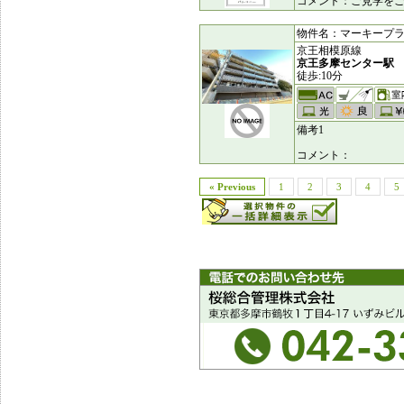
コメント：ご見学をご
物件名：マーキープランド
京王相模原線
京王多摩センター駅
徒歩:10分
備考1
コメント：
« Previous
1
2
3
4
5