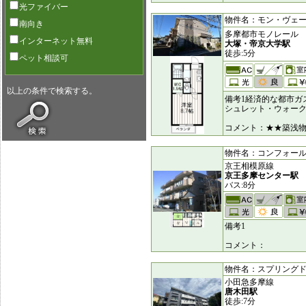
光ファイバー
物件名：モン・ヴェール [
南向き
多摩都市モノレール
インターネット無料
大塚・帝京大学駅
徒歩:5分
ペット相談可
以上の条件で検索する。
備考1経済的な都市ガ
シュレット・ウォー
コメント：★★築浅物
物件名：コンフォール南野 
京王相模原線
京王多摩センター駅
バス:8分
備考1
コメント：
物件名：スプリングドエル 
小田急多摩線
唐木田駅
徒歩:7分