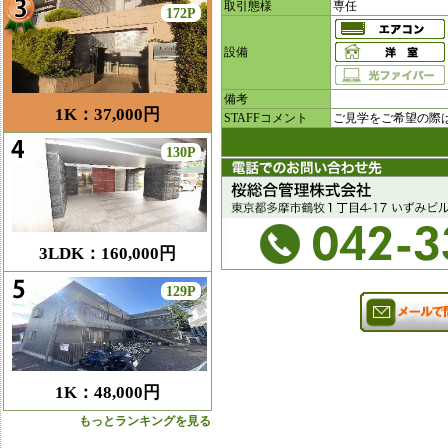
取引態様
専任
172P
設備
備考
1K：37,000円
STAFFコメント
ご見学をご希望の際
130P
3LDK：160,000円
129P
1K：48,000円
もっとランキングを見る