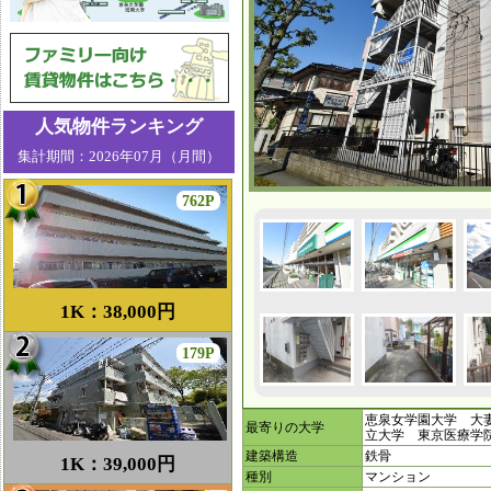
人気物件ランキング
集計期間：2026年07月（月間）
762P
1K：38,000円
179P
恵泉女学園大学 大
最寄りの大学
立大学 東京医療
建築構造
鉄骨
1K：39,000円
種別
マンション