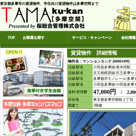
東京都多摩市の賃貸物件、学生向け賃貸物件は多摩空間まで
TOP
お部屋を探す
サービス・キャンペーン
会社情報
賃貸物件 詳細情報
物件名：マンションカンナ [60803499] 
沿線/駅名
小田急多摩線/唐木田駅
沿線/駅名
京王相模原線/京王多摩セ
沿線/駅名
多摩都市モノレール/多摩
沿線/駅名
小田急多摩線/小田急多摩
47,000円
/ 2,00
賃料/管理費
所在地
東京都多摩市鶴牧２丁目
階建て
3階建