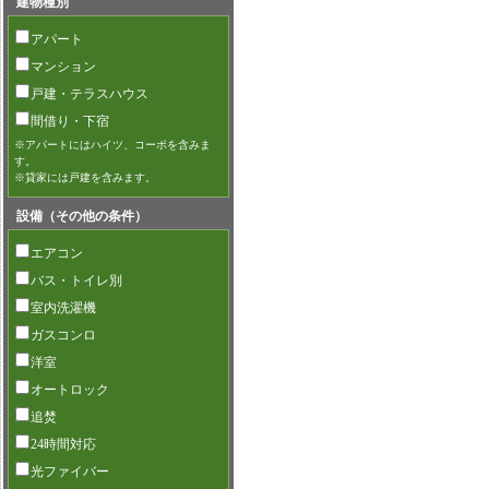
建物種別
アパート
マンション
戸建・テラスハウス
間借り・下宿
※アパートにはハイツ、コーポを含みま
す。
※貸家には戸建を含みます。
設備（その他の条件）
エアコン
バス・トイレ別
室内洗濯機
ガスコンロ
洋室
オートロック
追焚
24時間対応
光ファイバー