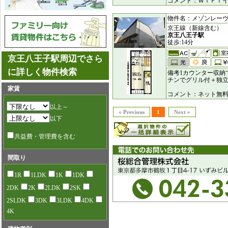
コメント：ＷｉＦｉイ
物件名：メゾンレーヴ [9
京王線（新線含む）
京王八王子駅
徒歩:14分
京王八王子駅周辺でさら
に詳しく物件検索
備考1カウンター収納
チンでグリル付＋独
家賃
コメント：ネット無
以上～
« Previous
1
Next »
以下
共益費・管理費を含む
間取り
1R
1LDK
1K
1DK
2DK
2K
2LDK
2SK
2SLDK
3DK
3LDK
4DK
4K