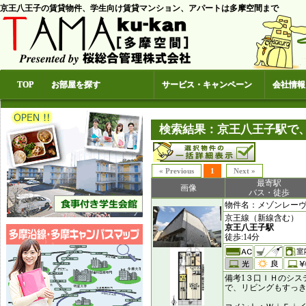
京王八王子の賃貸物件、学生向け賃貸マンション、アパートは多摩空間まで
TOP
お部屋を探す
サービス・キャンペーン
会社情報
検索結果：京王八王子駅で
« Previous
1
Next »
最寄駅
画像
バス・徒歩
物件名：メゾンレーヴ [9
京王線（新線含む）
京王八王子駅
徒歩:14分
備考1３口ＩＨのシス
で、リビングもすっき