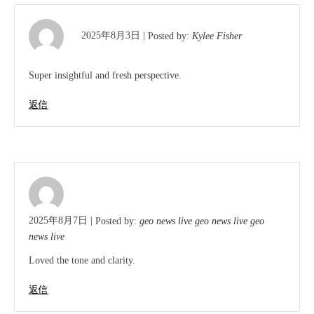
2025年8月3日 |
Posted by:
Kylee Fisher
Super insightful and fresh perspective.
返信
2025年8月7日 |
Posted by:
geo news live geo news live geo
news live
Loved the tone and clarity.
返信