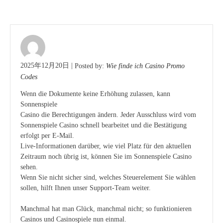
2025年12月20日 |
Posted by:
Wie finde ich Casino Promo
Codes
Wenn die Dokumente keine Erhöhung zulassen, kann
Sonnenspiele
Casino die Berechtigungen ändern. Jeder Ausschluss wird vom
Sonnenspiele Casino schnell bearbeitet und die Bestätigung
erfolgt per E-Mail.
Live-Informationen darüber, wie viel Platz für den aktuellen
Zeitraum noch übrig ist, können Sie im Sonnenspiele Casino
sehen.
Wenn Sie nicht sicher sind, welches Steuerelement Sie wählen
sollen, hilft Ihnen unser Support-Team weiter.
Manchmal hat man Glück, manchmal nicht; so funktionieren
Casinos und Casinospiele nun einmal.