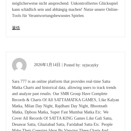
möglicherweise nicht ansprechend. Unkontrolliertes Glücksspiel
kann schädlich sein und abhängig machen! Nutze unsere Online-
Tools für Verantwortungsbewusstes Spielen.
返信
2026年1月14日 |
Posted by: syjucayky
Sara 777 is an online platform that provides real-time Satta
Matka Charts and historical data, allowing users to track trends
and analyze past results. Our SMR Group Have Complete
Records & Charts Of All SATTAMATKA GAMES, Like Kalyan
Matka, Milan Day Night, Rajdhani Day Night, Bhootnath
Matka, Dpboss Matka, Super Fast Mumbai Matka Etc. We
Cover All Records Of SATTA KING Games Like Gali Satta,
Desawar Satta, Ghaziabad Satta, Faridabad Satta Etc. People
Make Their Guessing Ideas By Viewing These Charts And