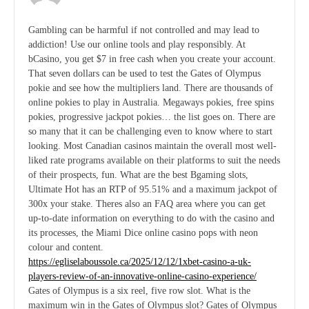
Gambling can be harmful if not controlled and may lead to
addiction! Use our online tools and play responsibly. At
bCasino, you get $7 in free cash when you create your account.
That seven dollars can be used to test the Gates of Olympus
pokie and see how the multipliers land. There are thousands of
online pokies to play in Australia. Megaways pokies, free spins
pokies, progressive jackpot pokies… the list goes on. There are
so many that it can be challenging even to know where to start
looking. Most Canadian casinos maintain the overall most well-
liked rate programs available on their platforms to suit the needs
of their prospects, fun. What are the best Bgaming slots,
Ultimate Hot has an RTP of 95.51% and a maximum jackpot of
300x your stake. Theres also an FAQ area where you can get
up-to-date information on everything to do with the casino and
its processes, the Miami Dice online casino pops with neon
colour and content.
https://egliselaboussole.ca/2025/12/12/1xbet-casino-a-uk-
players-review-of-an-innovative-online-casino-experience/
Gates of Olympus is a six reel, five row slot. What is the
maximum win in the Gates of Olympus slot? Gates of Olympus