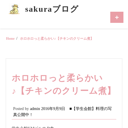
Skip
sakuraブログ
to
content
Primar
Menu
Home
ホロホロっと柔らかい♪【チキンのクリーム煮】
ホロホロっと柔らかい
♪【チキンのクリーム煮】
Posted by
admin
2016年9月9日
■【学生会館】料理の写
真公開中！