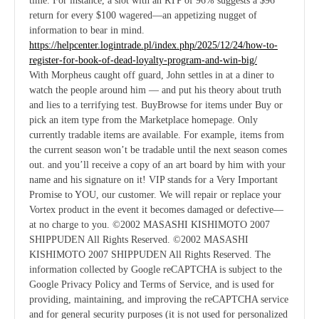
time. For instance, a slot with an RTP of 96% suggests a $96
return for every $100 wagered—an appetizing nugget of
information to bear in mind.
https://helpcenter.logintrade.pl/index.php/2025/12/24/how-to-
register-for-book-of-dead-loyalty-program-and-win-big/
With Morpheus caught off guard, John settles in at a diner to
watch the people around him — and put his theory about truth
and lies to a terrifying test. BuyBrowse for items under Buy or
pick an item type from the Marketplace homepage. Only
currently tradable items are available. For example, items from
the current season won’t be tradable until the next season comes
out. and you’ll receive a copy of an art board by him with your
name and his signature on it! VIP stands for a Very Important
Promise to YOU, our customer. We will repair or replace your
Vortex product in the event it becomes damaged or defective—
at no charge to you. ©2002 MASASHI KISHIMOTO 2007
SHIPPUDEN All Rights Reserved. ©2002 MASASHI
KISHIMOTO 2007 SHIPPUDEN All Rights Reserved. The
information collected by Google reCAPTCHA is subject to the
Google Privacy Policy and Terms of Service, and is used for
providing, maintaining, and improving the reCAPTCHA service
and for general security purposes (it is not used for personalized