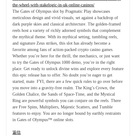
the-wheel-with-stakelogic-in-uk-online-casinos/
The Gates of Olympus slot by Pragmatic Play showcases
meticulous design and vivid visuals, set against a backdrop of
dark purple skies and classical architecture. The golden-framed
reels host a variety of richly adorned symbols that complement
the mythical theme. With its mythical setting, tumbling reels,
and signature Zeus strikes, this slot has already become a
favorite among fans of action-packed crypto casino games.
Whether you’re here for the thrill, the mechanics, or just want
to try the Gates of Olympus 1000 demo, you’re in the right
place. Get ready to unlock divine wins and explore every feature
this epic release has to offer. No doubt you’re eager to get
started, mate. FYI, there are a few quick rules to go over before
you move into a gravity-free realm. The King’s Crown, the
Golden Chalice, the Sands of Space-Time, and the Mystical
Ring are powerful symbols you can conjure on the reels. There
are Free Spins, Multipliers, Majestic Scatters, and Tumble
features to enjoy. You are no longer bound by earthly restraints
in Gates of Olympus™ online slots.
返信