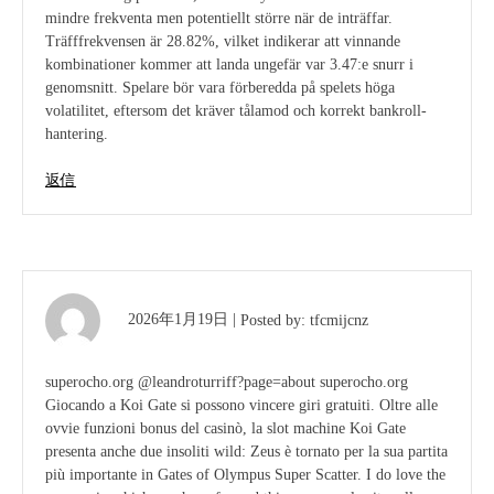
mindre frekventa men potentiellt större när de inträffar.
Träfffrekvensen är 28.82%, vilket indikerar att vinnande
kombinationer kommer att landa ungefär var 3.47:e snurr i
genomsnitt. Spelare bör vara förberedda på spelets höga
volatilitet, eftersom det kräver tålamod och korrekt bankroll-
hantering.
返信
2026年1月19日 |
Posted by: tfcmijcnz
superocho.org @leandroturriff?page=about superocho.org
Giocando a Koi Gate si possono vincere giri gratuiti. Oltre alle
ovvie funzioni bonus del casinò, la slot machine Koi Gate
presenta anche due insoliti wild: Zeus è tornato per la sua partita
più importante in Gates of Olympus Super Scatter. I do love the