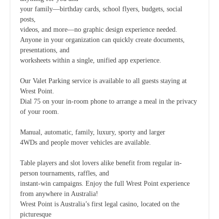
your family—birthday cards, school flyers, budgets, social
posts,
videos, and more—no graphic design experience needed.
Anyone in your organization can quickly create documents,
presentations, and
worksheets within a single, unified app experience.
Our Valet Parking service is available to all guests staying at
Wrest Point.
Dial 75 on your in-room phone to arrange a meal in the privacy
of your room.
Manual, automatic, family, luxury, sporty and larger
4WDs and people mover vehicles are available.
Table players and slot lovers alike benefit from regular in-
person tournaments, raffles, and
instant-win campaigns. Enjoy the full Wrest Point experience
from anywhere in Australia!
Wrest Point is Australia’s first legal casino, located on the
picturesque