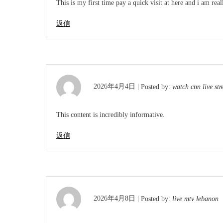
This is my first time pay a quick visit at here and i am rea
返信
2026年4月4日 |
Posted by:
watch cnn live str
This content is incredibly informative.
返信
2026年4月8日 |
Posted by:
live mtv lebanon