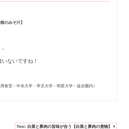
大根のみそ汁】
。。
違いないですね！
専用食堂・中央大学・帝京大学・明星大学・徒歩圏内）
Next:
白菜と豚肉の旨味が合う【白菜と豚肉の煮物】