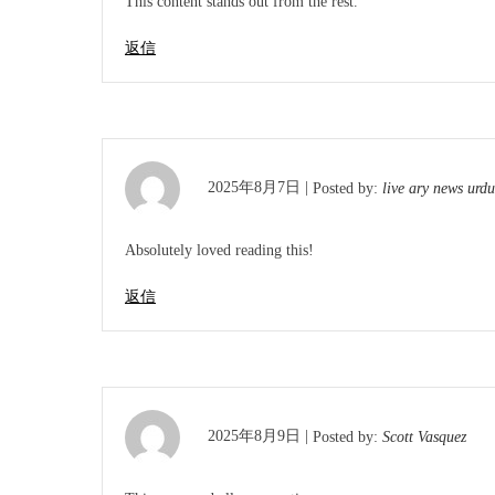
This content stands out from the rest.
返信
2025年8月7日 |
Posted by:
live ary news urdu
Absolutely loved reading this!
返信
2025年8月9日 |
Posted by:
Scott Vasquez