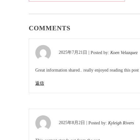
稿
ナ
ビ
COMMENTS
ゲ
ー
2025年7月21日 |
Posted by:
Koen Velazquez
シ
ョ
Great information shared.. really enjoyed reading this post 
ン
返信
2025年8月2日 |
Posted by:
Kyleigh Rivers