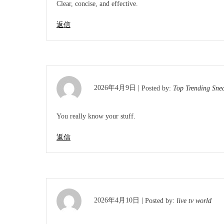
Clear, concise, and effective.
返信
2026年4月9日 |
Posted by:
Top Trending Sne
You really know your stuff.
返信
2026年4月10日 |
Posted by:
live tv world