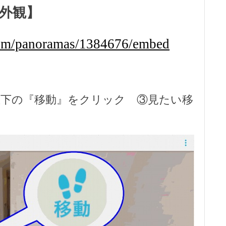
外観】
.com/panoramas/1384676/embed
左下の『移動』をクリック ③見たい
移