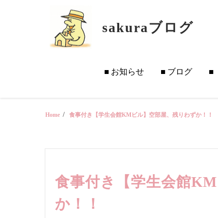
Skip
to
sakuraブログ
content
■ お知らせ
■ ブログ
■
Home
食事付き【学生会館KMビル】空部屋、残りわずか！！
食事付き【学生会館K
か！！