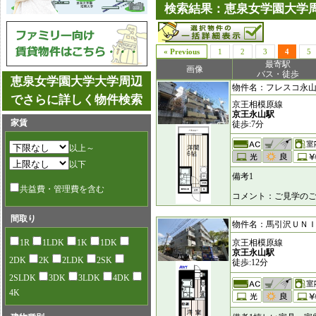
検索結果：恵泉女学園大学周
« Previous
1
2
3
4
5
最寄駅
画像
バス・徒歩
恵泉女学園大学大学周辺
物件名：フレスコ永山 [6
でさらに詳しく物件検索
京王相模原線
京王永山駅
家賃
徒歩:7分
以上～
以下
備考1
共益費・管理費を含む
コメント：ご見学のご
間取り
物件名：馬引沢ＵＮＩＴ [
1R
1LDK
1K
1DK
京王相模原線
京王永山駅
2DK
2K
2LDK
2SK
徒歩:12分
2SLDK
3DK
3LDK
4DK
4K