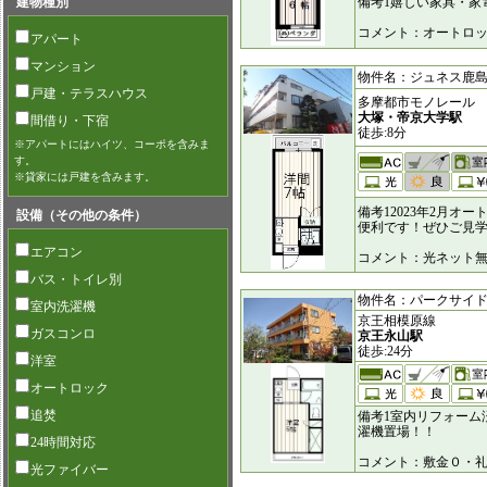
建物種別
備考1嬉しい家具・家
コメント：オートロ
アパート
マンション
物件名：ジュネス鹿島 [6
戸建・テラスハウス
多摩都市モノレール
大塚・帝京大学駅
間借り・下宿
徒歩:8分
※アパートにはハイツ、コーポを含みま
す。
※貸家には戸建を含みます。
備考12023年2月
設備（その他の条件）
便利です！ぜひご見学
エアコン
コメント：光ネット無
バス・トイレ別
物件名：パークサイド瓜生 
室内洗濯機
京王相模原線
ガスコンロ
京王永山駅
徒歩:24分
洋室
オートロック
追焚
備考1室内リフォーム
濯機置場！！
24時間対応
コメント：敷金０・
光ファイバー