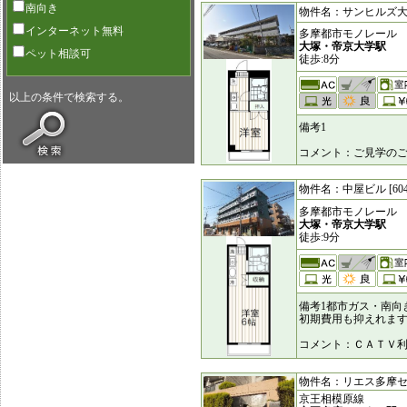
南向き
物件名：サンヒルズ大塚 [
インターネット無料
多摩都市モノレール
大塚・帝京大学駅
ペット相談可
徒歩:8分
以上の条件で検索する。
備考1
コメント：ご見学の
物件名：中屋ビル [604
多摩都市モノレール
大塚・帝京大学駅
徒歩:9分
備考1都市ガス・南向
初期費用も抑えれま
コメント：ＣＡＴＶ
物件名：リエス多摩センタ
京王相模原線