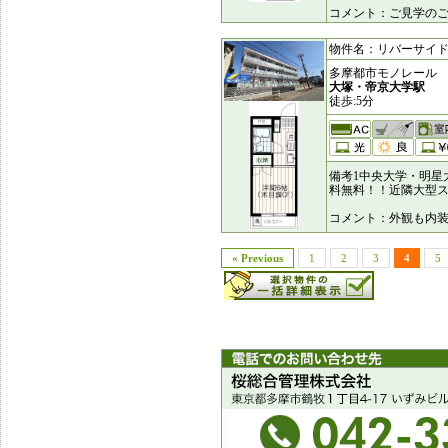
コメント：ご見学のご
物件名：リバーサイドハイ
多摩都市モノレール
大塚・帝京大学駅
徒歩:5分
備考1中央大学・明星
料無料！！近隣大型
コメント：外観も内
« Previous
1
2
3
4
5