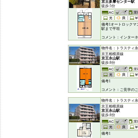
京王多摩センター駅
徒歩:5分
備考1オートロックマ
駅まで平坦
コメント：インター
物件名：トラスティ永山 [
京王相模原線
京王永山駅
徒歩:8分
備考1
コメント：ご見学のご
物件名：トラスティ永山 [
京王相模原線
京王永山駅
徒歩:8分
備考1