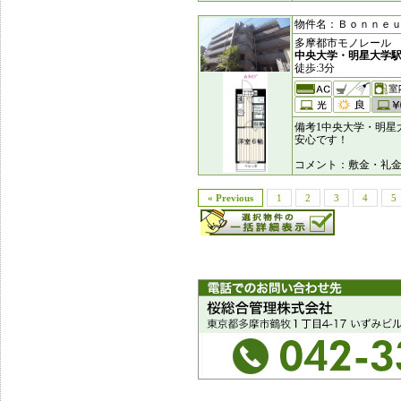
物件名：Ｂｏｎｎｅｕｒ（
多摩都市モノレール
中央大学・明星大学
徒歩:3分
備考1中央大学・明星
安心です！
コメント：敷金・礼
« Previous
1
2
3
4
5