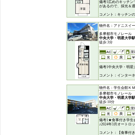
備考1広めのキッチン
があるので、採光＆
コメント：キッチンの
物件名：アドニスイースト 
多摩都市モノレール
中央大学・明星大学
徒歩:3分
備考1中央大学・明星
コメント：インターネ
物件名：学生会館ＫＭビル
多摩都市モノレール
中央大学・明星大学
徒歩:10分
備考1★食事付き学生
♪2024年3月オート
コメント：【食事付