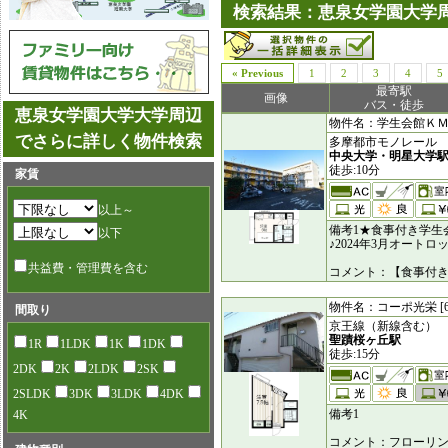
検索結果：恵泉女学園大学周
« Previous
1
2
3
4
5
最寄駅
画像
バス・徒歩
恵泉女学園大学大学周辺
物件名：学生会館ＫＭビル
でさらに詳しく物件検索
多摩都市モノレール
中央大学・明星大学
徒歩:10分
家賃
以上～
備考1★食事付き学生
以下
♪2024年3月オート
共益費・管理費を含む
コメント：【食事付
物件名：コーポ光栄 [65
間取り
京王線（新線含む）
聖蹟桜ヶ丘駅
1R
1LDK
1K
1DK
徒歩:15分
2DK
2K
2LDK
2SK
2SLDK
3DK
3LDK
4DK
備考1
4K
コメント：フローリ