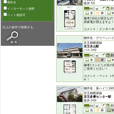
南向き
徒歩:3分
インターネット無料
ペット相談可
備考1当社が貸主なの
具家電が買えますよ
以上の条件で検索する。
コメント：インター
物件名：グリーンハイム小
京王相模原線
京王永山駅
バス:14分
備考1コンビニが目の
ご見学ください！
コメント：ペット（
Ｋ！
物件名：泉ハイツ [609
京王相模原線
京王多摩センター駅
徒歩:14分