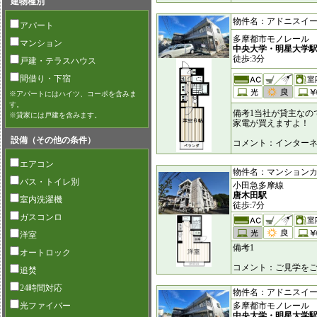
建物種別
物件名：アドニスイースト 
アパート
多摩都市モノレール
マンション
中央大学・明星大学
徒歩:3分
戸建・テラスハウス
間借り・下宿
※アパートにはハイツ、コーポを含みま
す。
備考1当社が貸主なの
※貸家には戸建を含みます。
家電が買えますよ！
設備（その他の条件）
コメント：インター
エアコン
物件名：マンションカンナ 
バス・トイレ別
小田急多摩線
唐木田駅
室内洗濯機
徒歩:7分
ガスコンロ
洋室
備考1
オートロック
コメント：ご見学をご
追焚
24時間対応
物件名：アドニスイースト
光ファイバー
多摩都市モノレール
中央大学・明星大学