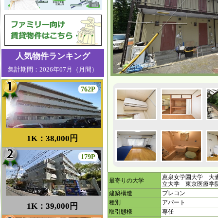
人気物件ランキング
集計期間：2026年07月（月間）
762P
1K：38,000円
179P
恵泉女学園大学 大
最寄りの大学
立大学 東京医療
建築構造
プレコン
種別
アパート
1K：39,000円
取引態様
専任