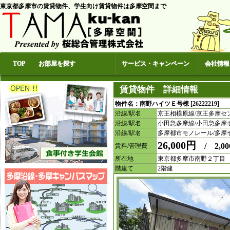
東京都多摩市の賃貸物件、学生向け賃貸物件は多摩空間まで
TOP
お部屋を探す
サービス・キャンペーン
会社情報
賃貸物件 詳細情報
物件名：南野ハイツＥ号棟 [26222219] 
沿線/駅名
京王相模原線/京王多摩セ
沿線/駅名
小田急多摩線/小田急多摩
沿線/駅名
多摩都市モノレール/多摩
26,000円
/ 2,00
賃料/管理費
所在地
東京都多摩市南野２丁目
階建て
2階建