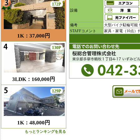
172P
設備
備考
大型バイク駐輪可能！
STAFFコメント
家具・家電（10点）
1K：37,000円
130P
3LDK：160,000円
129P
1K：48,000円
もっとランキングを見る