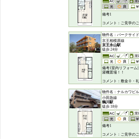
備考1
コメント：ご見学の
物件名：パークサイド瓜生 
京王相模原線
京王永山駅
徒歩:24分
備考1室内リフォーム
濯機置場！！
コメント：敷金０・
物件名：ナルカワビル [2
小田急線
鶴川駅
徒歩:18分
備考1
コメント：ご見学のご