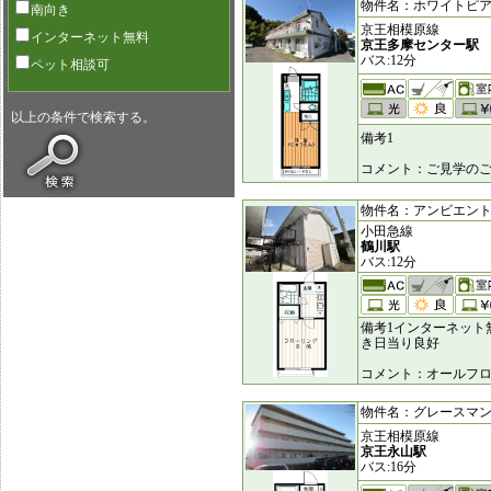
物件名：ホワイトピア [6
南向き
京王相模原線
インターネット無料
京王多摩センター駅
バス:12分
ペット相談可
以上の条件で検索する。
備考1
コメント：ご見学のご
物件名：アンビエント [1
小田急線
鶴川駅
バス:12分
備考1インターネット
き日当り良好
コメント：オールフ
物件名：グレースマンショ
京王相模原線
京王永山駅
バス:16分