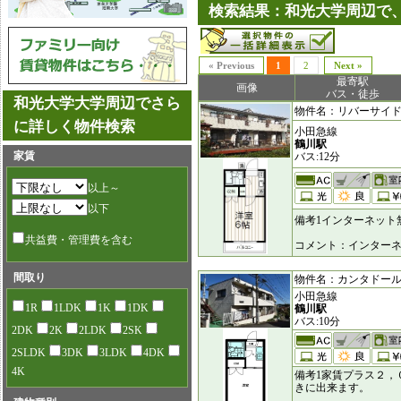
検索結果：和光大学周辺で、
« Previous
1
2
Next »
最寄駅
画像
バス・徒歩
和光大学大学周辺でさら
物件名：リバーサイドイン
に詳しく物件検索
小田急線
鶴川駅
家賃
バス:12分
以上～
以下
備考1インターネット
共益費・管理費を含む
コメント：インター
間取り
物件名：カンタドール下條 
小田急線
1R
1LDK
1K
1DK
鶴川駅
バス:10分
2DK
2K
2LDK
2SK
2SLDK
3DK
3LDK
4DK
4K
備考1家賃プラス２，
きに出来ます。