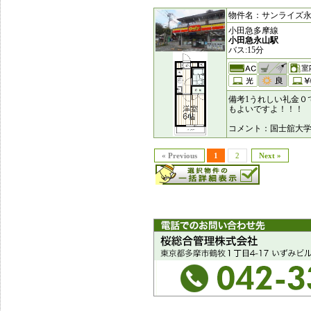
物件名：サンライズ永山 
小田急多摩線
小田急永山駅
バス:15分
備考1うれしい礼金０
もよいですよ！！！
コメント：国士舘大
« Previous
1
2
Next »