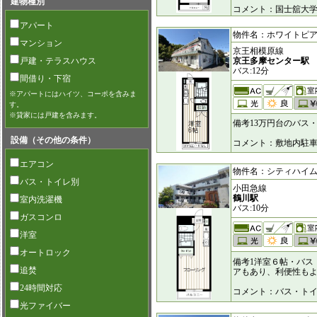
建物種別
コメント：国士舘大
アパート
物件名：ホワイトピア [6
マンション
京王相模原線
戸建・テラスハウス
京王多摩センター駅
バス:12分
間借り・下宿
※アパートにはハイツ、コーポを含みま
す。
※貸家には戸建を含みます。
備考13万円台のバス
設備（その他の条件）
コメント：敷地内駐車場
エアコン
物件名：シティハイムおお
バス・トイレ別
小田急線
鶴川駅
室内洗濯機
バス:10分
ガスコンロ
洋室
オートロック
備考1洋室６帖・バス
追焚
アもあり、利便性も
24時間対応
コメント：バス・ト
光ファイバー