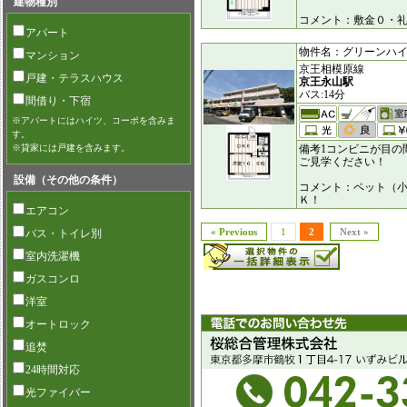
建物種別
コメント：敷金０・
アパート
物件名：グリーンハイム小
マンション
京王相模原線
戸建・テラスハウス
京王永山駅
バス:14分
間借り・下宿
※アパートにはハイツ、コーポを含みま
す。
※貸家には戸建を含みます。
備考1コンビニが目の
ご見学ください！
設備（その他の条件）
コメント：ペット（
Ｋ！
エアコン
« Previous
1
2
Next »
バス・トイレ別
室内洗濯機
ガスコンロ
洋室
オートロック
追焚
24時間対応
光ファイバー