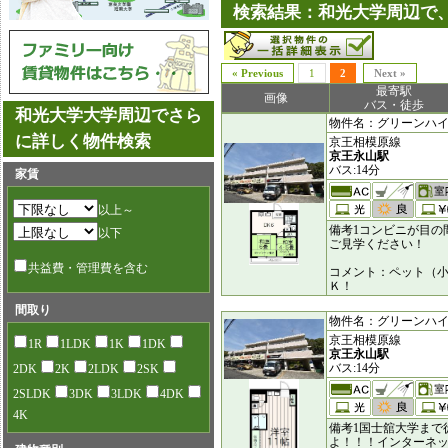
検索結果：和光大学周辺で、
« Previous
1
2
Next »
最寄駅
画像
バス・徒歩
和光大学大学周辺でさら
物件名：グリーンハイム小
に詳しく物件検索
京王相模原線
京王永山駅
バス:14分
家賃
以上～
備考1コンビニが目の
以下
ご見学ください！
共益費・管理費を含む
コメント：ペット（
Ｋ！
間取り
物件名：グリーンハイム小
京王相模原線
1R
1LDK
1K
1DK
京王永山駅
バス:14分
2DK
2K
2LDK
2SK
2SLDK
3DK
3LDK
4DK
4K
備考1国士舘大学まで
よ！！！インターネ