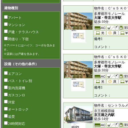
建物種別
物件名：Ｃ’ｓ５ ＫＯＹＡ
多摩都市モノレール
アパート
大塚・帝京大学駅
徒歩:10分
マンション
戸建・テラスハウス
備考1
間借り・下宿
※アパートにはハイツ、コーポを含みま
コメント：
す。
※貸家には戸建を含みます。
物件名：Ｃ’ｓ５ ＫＯＹＡ
多摩都市モノレール
設備（その他の条件）
大塚・帝京大学駅
徒歩:10分
エアコン
バス・トイレ別
備考1
室内洗濯機
ガスコンロ
コメント：
洋室
物件名：セントラルメゾン
オートロック
京王相模原線
京王堀之内駅
追焚
徒歩:14分
24時間対応