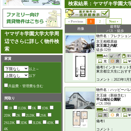
検索結果：ヤマザキ学園大学
« Previous
1
2
Next »
最寄駅
画像
バス・徒歩
ヤマザキ学園大学大学周
物件名：フレクション多摩
辺でさらに詳しく物件検
京王相模原線
京王堀之内駅
索
徒歩:12分
家賃
備考1インターネット
以上～
東京都立大生におす
以下
コメント：2023年
共益費・管理費を含む
物件名：ハッピーパレス越
京王線（新線含む）
間取り
平山城址公園駅
バス:19分
1R
1LDK
1K
1DK
2DK
2K
2LDK
2SK
備考1
2SLDK
3DK
3LDK
4DK
4K
コメント：