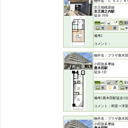
物件名：Ｃ’ｓ３７ ＫＯＹ
京王相模原線
京王堀之内駅
徒歩:10分
備考1
コメント：
物件名：プラザ唐木田 [6
小田急多摩線
唐木田駅
徒歩:1分
備考1唐木田駅徒歩1
コメント：和室⇒洋室
物件名：プラザ唐木田 [6
小田急多摩線