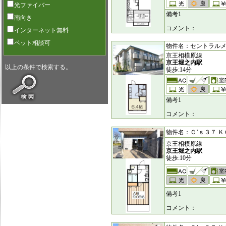
光ファイバー
備考1
南向き
コメント：
インターネット無料
ペット相談可
物件名：セントラルメゾン
京王相模原線
京王堀之内駅
以上の条件で検索する。
徒歩:14分
備考1
コメント：
物件名：Ｃ’ｓ３７ ＫＯＹ
京王相模原線
京王堀之内駅
徒歩:10分
備考1
コメント：