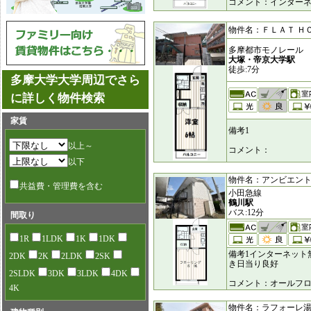
コメント：インター
物件名：ＦＬＡＴ ＨＯＵＳ
多摩都市モノレール
大塚・帝京大学駅
徒歩:7分
多摩大学大学周辺でさら
に詳しく物件検索
家賃
備考1
以上～
コメント：
以下
物件名：アンビエント [1
共益費・管理費を含む
小田急線
鶴川駅
バス:12分
間取り
1R
1LDK
1K
1DK
備考1インターネット
2DK
2K
2LDK
2SK
き日当り良好
2SLDK
3DK
3LDK
4DK
コメント：オールフ
4K
物件名：ラフォーレ湯船 [