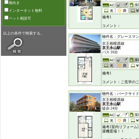
南向き
インターネット無料
備考1
ペット相談可
コメント：
以上の条件で検索する。
物件名：グレースマンショ
京王相模原線
京王永山駅
バス:16分
備考1
コメント：ご見学の
物件名：パークサイド瓜生 
京王相模原線
京王永山駅
徒歩:24分
備考1室内リフォーム
濯機置場！！