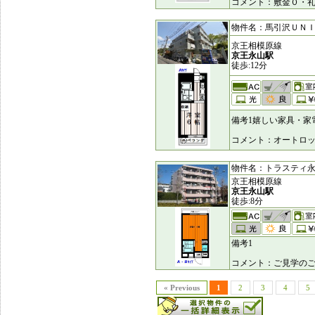
コメント：敷金０・
物件名：馬引沢ＵＮＩＴ [
京王相模原線
京王永山駅
徒歩:12分
備考1嬉しい家具・家
コメント：オートロ
物件名：トラスティ永山 [
京王相模原線
京王永山駅
徒歩:8分
備考1
コメント：ご見学のご
« Previous
1
2
3
4
5