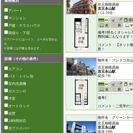
建物種別
京王相模原線
京王永山駅
アパート
バス:10分
マンション
戸建・テラスハウス
備考1明るくオシャレ
間借り・下宿
費削減にもなります
※アパートにはハイツ、コーポを含みま
す。
コメント：【ネット
※貸家には戸建を含みます。
更！
設備（その他の条件）
物件名：フレスコ永山 [6
京王相模原線
エアコン
京王永山駅
徒歩:7分
バス・トイレ別
室内洗濯機
ガスコンロ
備考1
洋室
オートロック
コメント：ご見学のご
追焚
物件名：グリーンカーサ [
24時間対応
京王相模原線
京王永山駅
光ファイバー
徒歩:14分