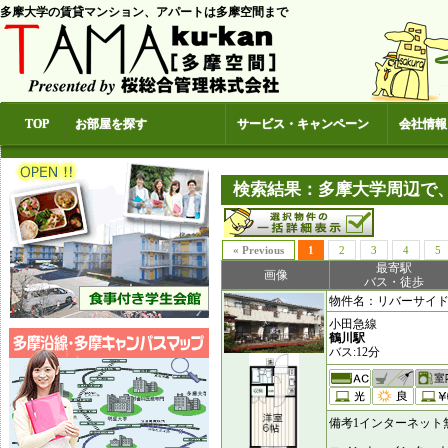
多摩大学の賃貸マンション、アパートは多摩空間まで
TOP
お部屋を探す
サービス・キャンペーン
会社情報
検索結果：多摩大学周辺で、
« Previous
1
2
3
4
5
最寄駅
画像
バス・徒歩
物件名：リバーサイドイン
小田急線
鶴川駅
バス:12分
備考1インターネット