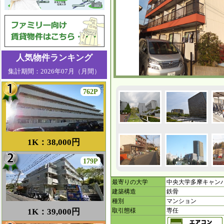
人気物件ランキング
集計期間：2026年07月（月間）
762P
1K：38,000円
179P
最寄りの大学
中央大学多摩キャン
建築構造
鉄骨
種別
マンション
1K：39,000円
取引態様
専任