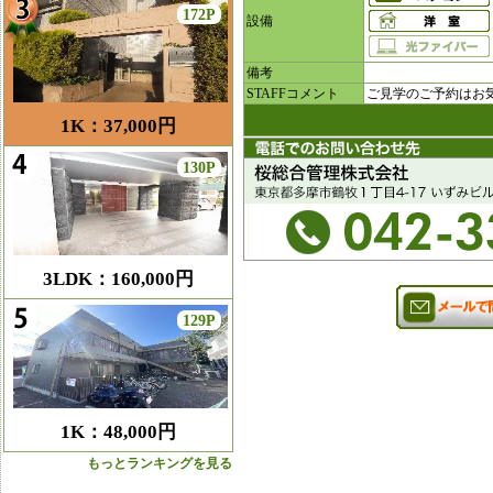
172P
設備
備考
STAFFコメント
ご見学のご予約はお
1K：37,000円
130P
3LDK：160,000円
129P
1K：48,000円
もっとランキングを見る