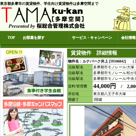
東京都多摩市の賃貸物件、学生向け賃貸物件は多摩空間まで
TOP
お部屋を探す
サービス・キャンペーン
会社情報
賃貸物件 詳細情報
物件名：ルナパーク井上 [59346842] （
沿線/駅名
多摩都市モノレール/大塚
沿線/駅名
多摩都市モノレール/松が
沿線/駅名
多摩都市モノレール/中央
44,000円
/ 2,00
賃料/管理費
所在地
東京都八王子市大塚
階建て
3階建