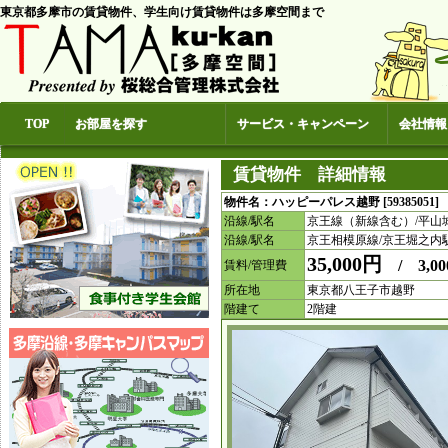
東京都多摩市の賃貸物件、学生向け賃貸物件は多摩空間まで
TOP
お部屋を探す
サービス・キャンペーン
会社情報
賃貸物件 詳細情報
物件名：ハッピーパレス越野 [59385051]
沿線/駅名
京王線（新線含む）/平山
沿線/駅名
京王相模原線/京王堀之内
35,000円
/ 3,00
賃料/管理費
所在地
東京都八王子市越野
階建て
2階建