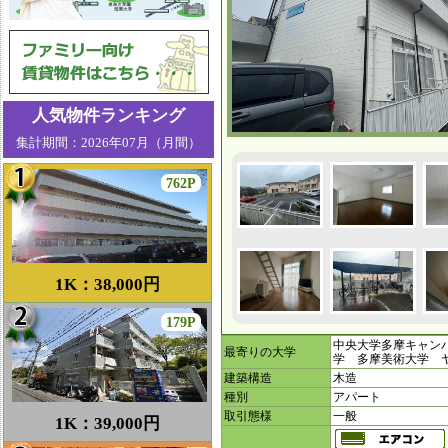
人気物件ランキング
集計期間：2026年07月（月間）
762P
1K：38,000円
179P
中央大学多摩キャン
最寄りの大学
学 多摩美術大学 ヤ
建築構造
木造
種別
アパート
取引態様
一般
1K：39,000円