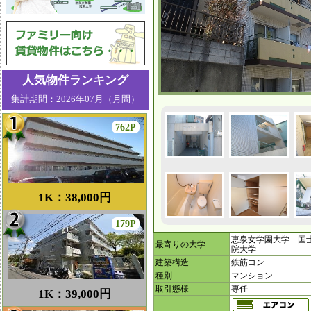
人気物件ランキング
集計期間：2026年07月（月間）
762P
1K：38,000円
179P
恵泉女学園大学 国
最寄りの大学
院大学
建築構造
鉄筋コン
種別
マンション
取引態様
専任
1K：39,000円