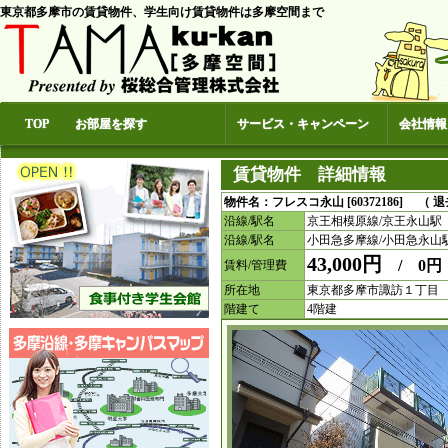
東京都多摩市の賃貸物件、学生向け賃貸物件は多摩空間まで
TOP
お部屋を探す
サービス・キャンペーン
会社情報
賃貸物件 詳細情報
物件名：フレスコ永山 [60372186] （ 
沿線/駅名
京王相模原線/京王永山駅
沿線/駅名
小田急多摩線/小田急永山
43,000円
/ 0円
賃料/管理費
所在地
東京都多摩市諏訪１丁目
階建て
4階建