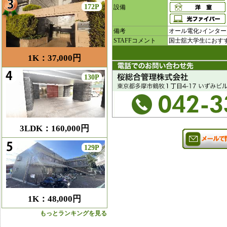
172P
設備
備考
オール電化♪インター
STAFFコメント
国士舘大学生におすす
1K：37,000円
130P
3LDK：160,000円
129P
1K：48,000円
もっとランキングを見る