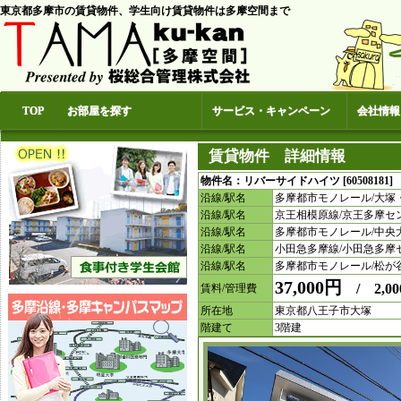
東京都多摩市の賃貸物件、学生向け賃貸物件は多摩空間まで
TOP
お部屋を探す
サービス・キャンペーン
会社情報
賃貸物件 詳細情報
物件名：リバーサイドハイツ [60508181]
沿線/駅名
多摩都市モノレール/大塚
沿線/駅名
京王相模原線/京王多摩セ
沿線/駅名
多摩都市モノレール/中央
沿線/駅名
小田急多摩線/小田急多摩
沿線/駅名
多摩都市モノレール/松が
37,000円
/ 2,00
賃料/管理費
所在地
東京都八王子市大塚
階建て
3階建