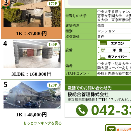
172P
中央大学多摩キャン
最寄りの大学
恵泉女学園大学 大
立大学 東京医療
建築構造
鉄骨
種別
マンション
1K：37,000円
取引態様
専任
130P
設備
中央大学・明星大学
備考
隣大型スーパーあり
3LDK：160,000円
STAFFコメント
外観も内装も築年数
129P
1K：48,000円
もっとランキングを見る