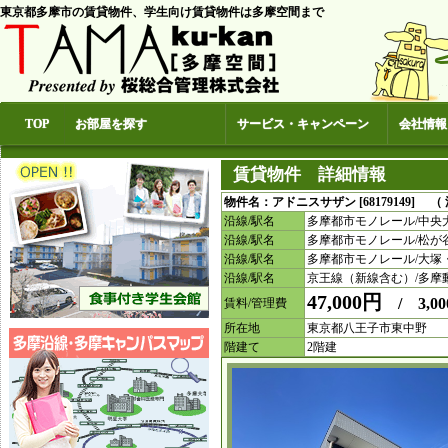
東京都多摩市の賃貸物件、学生向け賃貸物件は多摩空間まで
TOP
お部屋を探す
サービス・キャンペーン
会社情報
賃貸物件 詳細情報
物件名：アドニスサザン [68179149] （
沿線/駅名
多摩都市モノレール/中央
沿線/駅名
多摩都市モノレール/松が
沿線/駅名
多摩都市モノレール/大塚
沿線/駅名
京王線（新線含む）/多摩
47,000円
/ 3,00
賃料/管理費
所在地
東京都八王子市東中野
階建て
2階建