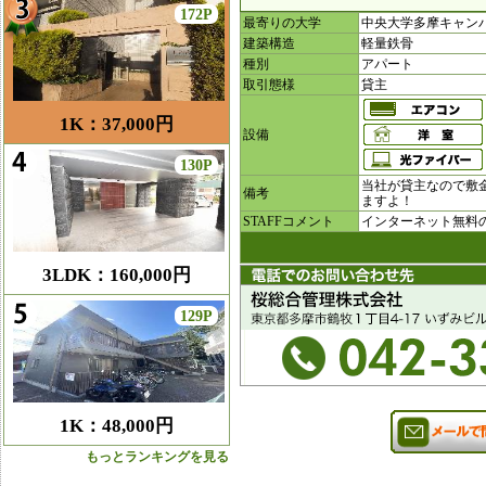
172P
最寄りの大学
中央大学多摩キャン
建築構造
軽量鉄骨
種別
アパート
取引態様
貸主
1K：37,000円
設備
130P
当社が貸主なので敷
備考
ますよ！
STAFFコメント
インターネット無料
3LDK：160,000円
129P
1K：48,000円
もっとランキングを見る