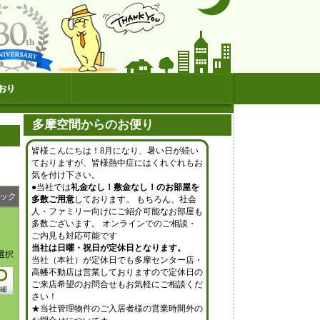
おり
多摩空間からのお便り
皆様こんにちは！8月になり、暑い日が続い
ておりますが、皆様熱中症にはくれぐれもお
気を付け下さい。
●当社では
礼金なし！敷金なし！のお部屋を
ック
多数ご用意
しております。 もちろん、社会
人・ファミリー向けにご紹介可能なお部屋も
多数ございます。 オンラインでのご相談・
ご内見も対応可能です
当社は日曜・祝日が定休日となります。
選択
当社（本社）が定休日でも多摩センター店・
高幡不動店は営業しておりますので定休日の
ご来店希望のお問合せもお気軽にご相談くだ
さい！
★当社管理物件のご入居者様の営業時間外の