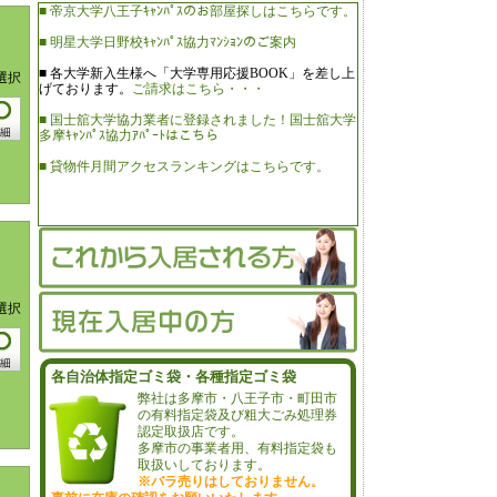
■ 帝京大学八王子ｷｬﾝﾊﾟｽのお部屋探しはこちらです。
■ 明星大学日野校ｷｬﾝﾊﾟｽ協力ﾏﾝｼｮﾝのご案内
■ 各大学新入生様へ「大学専用応援BOOK」を差し上
選択
げております。
ご請求はこちら・・・
■ 国士舘大学協力業者に登録されました！国士舘大学
多摩ｷｬﾝﾊﾟｽ協力ｱﾊﾟｰﾄはこちら
■ 貸物件月間アクセスランキングはこちらです。
選択
各自治体指定ゴミ袋・各種指定ゴミ袋
弊社は多摩市・八王子市・町田市
の有料指定袋及び粗大ごみ処理券
認定取扱店です。
多摩市の事業者用、有料指定袋も
取扱いしております。
※バラ売りはしておりません。