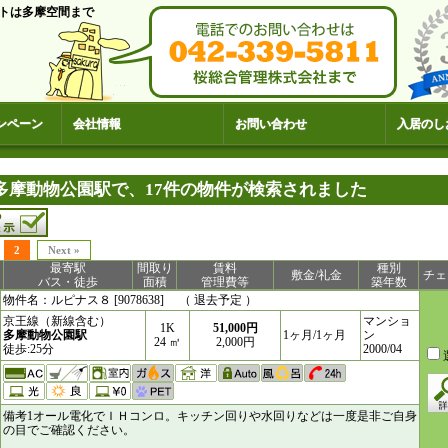
トは多摩空間まで
ンペーン
会社情報
お問い合わせ
入居のし
多摩動物公園駅で、17件の物件が検索されました
2
Next »
最寄駅
間取り
賃料
種別
敷金/礼金
チェ
バス・徒歩
面積
管理費等
築年数
物件名：ルピナス８ [9078638] （ 退去予定 ）
京王線（新線含む）
マンショ
1K
51,000円
多摩動物公園駅
1ヶ月/1ヶ月
ン
24 ㎥
2,000円
徒歩:25分
2000/04
備考1オール電化でＩＨコンロ。キッチン回りや水回りなどは一度是非ご自身
の目でご確認ください。