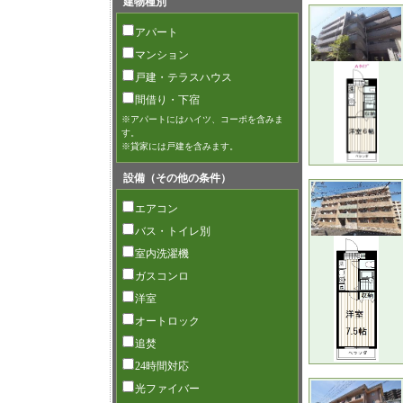
建物種別
アパート
マンション
戸建・テラスハウス
間借り・下宿
※アパートにはハイツ、コーポを含みま
す。
※貸家には戸建を含みます。
設備（その他の条件）
エアコン
バス・トイレ別
室内洗濯機
ガスコンロ
洋室
オートロック
追焚
24時間対応
光ファイバー