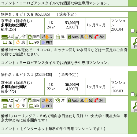
コメント：ヨーロピアンスタイルでお洒落な学生専用マンション。
物件名：ルピナス８ [6520365] （ 退去予定 ）
京王線（新線含む）
マンショ
1K
53,000円
多摩動物公園駅
1ヶ月/1ヶ月
ン
24 ㎥
2,000円
徒歩:25分
2000/04
備考1オール電化でＩＨコンロ。キッチン回りや水回りなどは一度是非ご自身
の目でご確認ください。
コメント：ヨーロピアンスタイルでお洒落な学生専用マンション。
物件名：ルピナス１ [25292438] （ 退去予定 ）
京王線（新線含む）
マンショ
1K
56,000円
多摩動物公園駅
1ヶ月/1ヶ月
ン
22 ㎥
4,000円
徒歩:22分
1996/03
備考1フローリング７．５帖で南向き日当たり良好！中央大学・明星大学・帝
京大学ともに徒歩圏内です！
コメント：【インターネット無料の学生専用マンションです！】