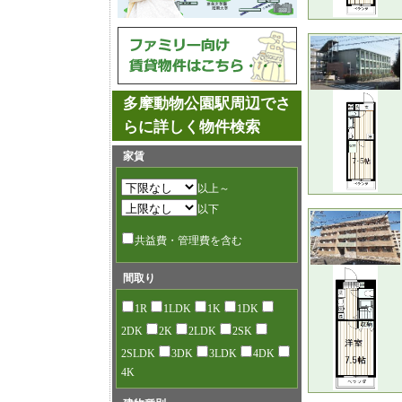
多摩動物公園駅周辺でさ
らに詳しく物件検索
家賃
以上～
以下
共益費・管理費を含む
間取り
1R
1LDK
1K
1DK
2DK
2K
2LDK
2SK
2SLDK
3DK
3LDK
4DK
4K