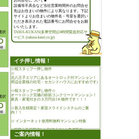
お問合せについて★
設備等不具合など当社営業時間外のお問合せ
先はお住まいの物件により異なります。下記
サイトよりお住まいの物件名・号室を選択い
ただき表示された電話番号にお問合せをお願
いいたします。
選択
TAMA-KUKAN(多摩空間)|24時間緊急対応サ
ービス (sakura-kanri.co.jp)
イチ押し情報！
☆桜スタッフ一押し物件
☆
北八王子エリアにあるオートロック付マンション！
周辺企業様の社宅・セカンドハウスにおすすめです♪
☆桜スタッフ一押し物件☆
オートロック完備の鉄筋コンクリートマンション！
選択
家具・家電付きの３万円台1Ｋ物件です！！！
☆新入生様限定！家賃スライドシステムのご案
内！！
☆ インターネット使用料無料マンション特集
■ 明星大学日野校ｷｬﾝﾊﾟｽ協力ﾏﾝｼｮﾝのご案内
ご案内情報！