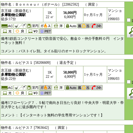
物件名：Ｂｏｎｎｅｕｒ（ボナール） [22062592] （ 満室 ）
京王線（新線含む）
マンショ
1K
56,000円
多摩動物公園駅
0ヶ月/1ヶ月
ン
22 ㎥
6,000円
徒歩:17分
1998/03
備考1鉄筋コンクリート造で防音面で安心。敷金０・仲介手数料０円 インタ
ーネット無料！
コメント：バストイレ別。タイル貼りのオートロックマンション。
物件名：ルピナス１ [58206609] （ 退去予定 ）
京王線（新線含む）
マンショ
1K
58,000円
多摩動物公園駅
1ヶ月/1ヶ月
ン
22 ㎥
4,000円
徒歩:22分
1996/03
備考1フローリング７．５帖で南向き日当たり良好！中央大学・明星大学・帝
京大学ともに徒歩圏内です！
コメント：【インターネット無料の学生専用マンションです！】
物件名：ルピナス７ [7963642] （ 満室 ）