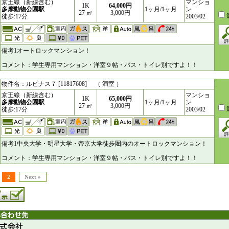
京王線（新線含む）
マンショ
1K
64,000円
多摩動物公園駅
1ヶ月/1ヶ月
ン
27 ㎥
3,000円
徒歩:17分
2003/02
備考1オートロックマンション！
コメント：学生専用マンション・洋室９帖・バス・トイレ別ですよ！！
物件名：ルピナス７ [11817608] （ 満室 ）
京王線（新線含む）
マンショ
1K
65,000円
多摩動物公園駅
1ヶ月/1ヶ月
ン
27 ㎥
3,000円
徒歩:17分
2003/02
備考1中央大学・明星大学・帝京大学徒歩圏内のオートロックマンション！
コメント：学生専用マンション・洋室９帖・バス・トイレ別ですよ！！
2
Next »