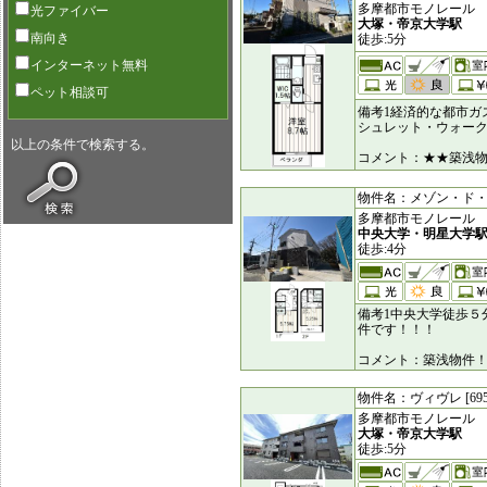
多摩都市モノレール
光ファイバー
大塚・帝京大学駅
南向き
徒歩:5分
インターネット無料
ペット相談可
備考1経済的な都市ガ
シュレット・ウォー
以上の条件で検索する。
コメント：★★築浅物
物件名：メゾン・ド・マナ
多摩都市モノレール
中央大学・明星大学
徒歩:4分
備考1中央大学徒歩５
件です！！！
コメント：築浅物件
物件名：ヴィヴレ [695
多摩都市モノレール
大塚・帝京大学駅
徒歩:5分