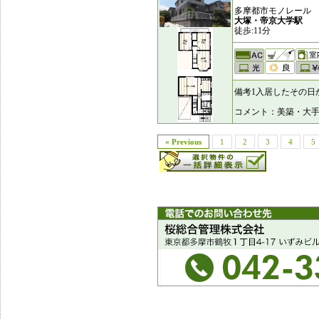
多摩都市モノレール
大塚・帝京大学駅
徒歩:11分
備考1入居したその日
コメント：美築・大
« Previous
1
2
3
4
5