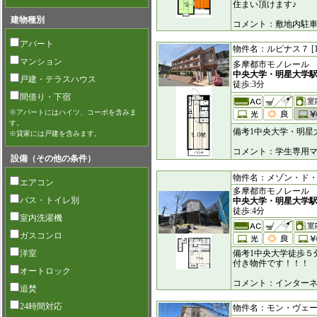
住まい頂けます♪
建物種別
コメント：敷地内駐
アパート
物件名：ルピナス７ [11
マンション
多摩都市モノレール
中央大学・明星大学
戸建・テラスハウス
徒歩:3分
間借り・下宿
※アパートにはハイツ、コーポを含みま
す。
備考1中央大学・明星
※貸家には戸建を含みます。
コメント：学生専用
設備（その他の条件）
物件名：メゾン・ド・マナ
エアコン
多摩都市モノレール
バス・トイレ別
中央大学・明星大学
徒歩:4分
室内洗濯機
ガスコンロ
洋室
備考1中央大学徒歩５
付き物件です！！！
オートロック
コメント：インター
追焚
24時間対応
物件名：モン・ヴェール [