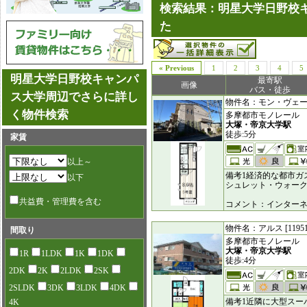
検索結果：明星大学日野校キ
た
« Previous
1
2
3
4
5
明星大学日野校キャンパ
最寄駅
画像
バス・徒歩
ス大学周辺でさらに詳し
物件名：モン・ヴェール [
く物件検索
多摩都市モノレール
大塚・帝京大学駅
徒歩:5分
家賃
以上～
備考1経済的な都市ガ
以下
シュレット・ウォー
共益費・管理費を含む
コメント：インターネ
物件名：アルス [11951
間取り
多摩都市モノレール
大塚・帝京大学駅
1R
1LDK
1K
1DK
徒歩:4分
2DK
2K
2LDK
2SK
2SLDK
3DK
3LDK
4DK
備考1近隣に大型スー
4K